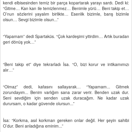
kendi elbisesinden temiz bir parça kopartarak yarayı sardı. Dedi ki:
“Gitme… Kan kan ile temizlenmez… Benimle yürü… Beni takip et…
O’nun sözlerini yayalım birlikte… Esenlik bizimle, barış bizimle
olsun… Sevgi bizimle olsun...”
“Yapamam” dedi Spartaküs. “Çok kardeşimi yitirdim… Artık buradan
geri dönüş yok…”
“Beni takip et” diye tekrarladı İsa. “O, bizi korur ve intikamımızı
alır…”
“Olmaz” dedi, kafasını sallayarak… “Yapamam... Gitmek
zorundayım... Benim varlığım sana zarar verir. Benden uzak dur.
Seni sevdiğim için senden uzak duracağım. Ne kadar uzak
durursam, o kadar güvende olursun...”
İsa: “Korkma, asıl korkman gereken onlar değil. Her şeyin sahibi
O’dur. Beni anladığına eminim...”