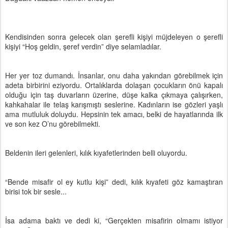
Kendisinden sonra gelecek olan şerefli kişiyi müjdeleyen o şerefli
kişiyi “Hoş geldin, şeref verdin” diye selamladılar.
Her yer toz dumandı. İnsanlar, onu daha yakından görebilmek için
adeta birbirini eziyordu. Ortalıklarda dolaşan çocukların önü kapalı
olduğu için taş duvarların üzerine, düşe kalka çıkmaya çalışırken,
kahkahalar ile telaş karışmıştı seslerine. Kadınların ise gözleri yaşlı
ama mutluluk doluydu. Hepsinin tek amacı, belki de hayatlarında ilk
ve son kez O’nu görebilmekti.
Beldenin ileri gelenleri, kılık kıyafetlerinden belli oluyordu.
“Bende misafir ol ey kutlu kişi” dedi, kılık kıyafeti göz kamaştıran
birisi tok bir sesle...
İsa adama baktı ve dedi ki, “Gerçekten misafirin olmamı istiyor