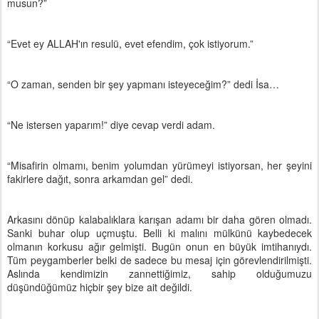
musun?”
“Evet ey ALLAH'ın resulü, evet efendim, çok istiyorum.”
“O zaman, senden bir şey yapmanı isteyeceğim?” dedi İsa…
“Ne istersen yaparım!” diye cevap verdi adam.
“Misafirin olmamı, benim yolumdan yürümeyi istiyorsan, her şeyini
fakirlere dağıt, sonra arkamdan gel” dedi.
Arkasını dönüp kalabalıklara karışan adamı bir daha gören olmadı.
Sanki buhar olup uçmuştu. Belli ki malını mülkünü kaybedecek
olmanın korkusu ağır gelmişti. Bugün onun en büyük imtihanıydı.
Tüm peygamberler belki de sadece bu mesaj için görevlendirilmişti.
Aslında kendimizin zannettiğimiz, sahip olduğumuzu
düşündüğümüz hiçbir şey bize ait değildi.