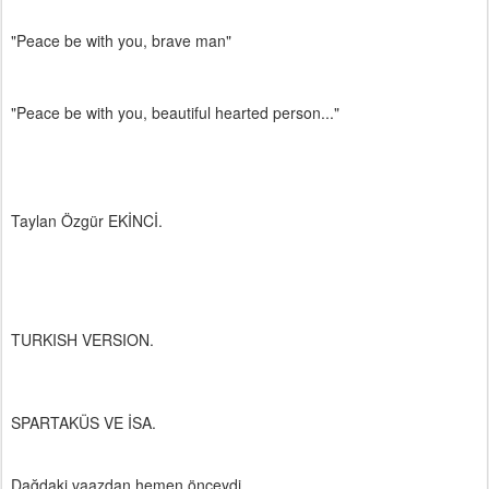
"Peace be with you, brave man"
"Peace be with you, beautiful hearted person..."
Taylan Özgür EKİNCİ.
TURKISH VERSION.
SPARTAKÜS VE İSA.
Dağdaki vaazdan hemen önceydi.