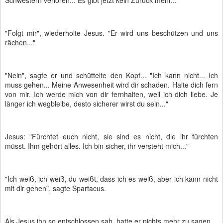
Schwestern verloren... Es gibt jetzt kein Zurück mehr..."
"Folgt mir", wiederholte Jesus. "Er wird uns beschützen und uns
rächen..."
"Nein", sagte er und schüttelte den Kopf... "Ich kann nicht... Ich
muss gehen... Meine Anwesenheit wird dir schaden. Halte dich fern
von mir. Ich werde mich von dir fernhalten, weil ich dich liebe. Je
länger ich wegbleibe, desto sicherer wirst du sein..."
Jesus: "Fürchtet euch nicht, sie sind es nicht, die ihr fürchten
müsst. Ihm gehört alles. Ich bin sicher, ihr versteht mich..."
"Ich weiß, ich weiß, du weißt, dass ich es weiß, aber ich kann nicht
mit dir gehen", sagte Spartacus.
Als Jesus ihn so entschlossen sah, hatte er nichts mehr zu sagen.