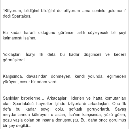
“Biliyorum, bildiğimi bildiğini de biliyorum ama seninle gelemem”
dedi Spartaküs.
Bu kadar kararlı olduğunu görünce, artık söyleyecek bir şeyi
kalmamıştı İsa’nın.
Yoldaşları, İsa'yı ilk defa bu kadar düşünceli ve kederli
görmüşlerdi...
Karşısında, davasından dönmeyen, kendi yolunda, eğilmeden
yürüyen, cesur bir adam vardı...
Sarıldılar birbirlerine… Arkadaşları, liderleri ve hatta komutanları
olan Spartaküsü hayretler içinde izliyorlardı arkadaşları. Onu ilk
defa bu kadar sevgi dolu, şefkatli görüyorlardı. Savaş
meydanlarında kükreyen o aslan, İsa'nın karşısında, yüzü gülen,
gözü yaşla dolan bir insana dönüşmüştü. Bu, daha önce görülmüş
bir şey değildi...