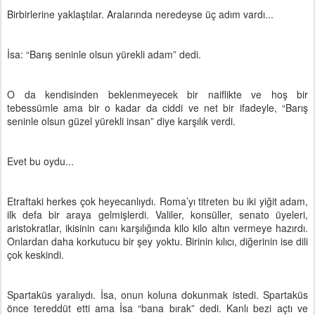
Birbirlerine yaklaştılar. Aralarında neredeyse üç adım vardı...
İsa: “Barış seninle olsun yürekli adam” dedi.
O da kendisinden beklenmeyecek bir naiflikte ve hoş bir
tebessümle ama bir o kadar da ciddi ve net bir ifadeyle, “Barış
seninle olsun güzel yürekli insan” diye karşılık verdi.
Evet bu oydu...
Etraftaki herkes çok heyecanlıydı. Roma’yı titreten bu iki yiğit adam,
ilk defa bir araya gelmişlerdi. Valiler, konsüller, senato üyeleri,
aristokratlar, ikisinin canı karşılığında kilo kilo altın vermeye hazırdı.
Onlardan daha korkutucu bir şey yoktu. Birinin kılıcı, diğerinin ise dili
çok keskindi.
Spartaküs yaralıydı. İsa, onun koluna dokunmak istedi. Spartaküs
önce tereddüt etti ama İsa “bana bırak” dedi. Kanlı bezi açtı ve