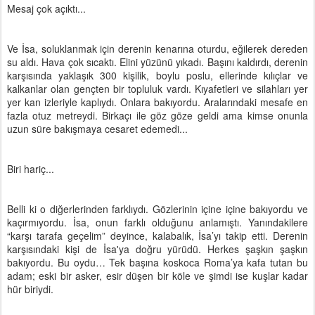
Mesaj çok açıktı...
Ve İsa, soluklanmak için derenin kenarına oturdu, eğilerek dereden
su aldı. Hava çok sıcaktı. Elini yüzünü yıkadı. Başını kaldırdı, derenin
karşısında yaklaşık 300 kişilik, boylu poslu, ellerinde kılıçlar ve
kalkanlar olan gençten bir topluluk vardı. Kıyafetleri ve silahları yer
yer kan izleriyle kaplıydı. Onlara bakıyordu. Aralarındaki mesafe en
fazla otuz metreydi. Birkaçı ile göz göze geldi ama kimse onunla
uzun süre bakışmaya cesaret edemedi...
Biri hariç...
Belli ki o diğerlerinden farklıydı. Gözlerinin içine içine bakıyordu ve
kaçırmıyordu. İsa, onun farklı olduğunu anlamıştı. Yanındakilere
“karşı tarafa geçelim” deyince, kalabalık, İsa’yı takip etti. Derenin
karşısındaki kişi de İsa'ya doğru yürüdü. Herkes şaşkın şaşkın
bakıyordu. Bu oydu… Tek başına koskoca Roma’ya kafa tutan bu
adam; eski bir asker, esir düşen bir köle ve şimdi ise kuşlar kadar
hür biriydi.