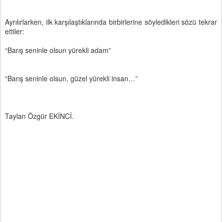
Ayrılırlarken, ilk karşılaştıklarında birbirlerine söyledikleri sözü tekrar
ettiler:
“Barış seninle olsun yürekli adam”
“Barış seninle olsun, güzel yürekli insan…”
Taylan Özgür EKİNCİ.